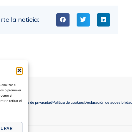
e la noticia:
 analizar el
rios o promover
s como el
ir o retirar el
viso Legal
Política de privacidad
Política de cookies
Declaración de accesibilida
GURAR