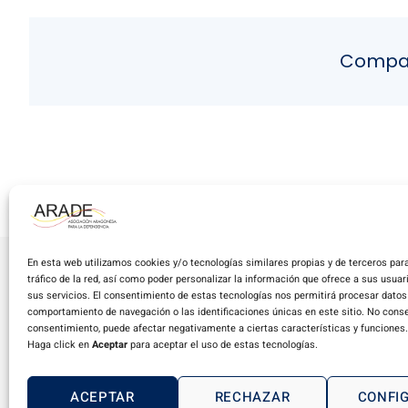
Compart
En esta web utilizamos cookies y/o tecnologías similares propias y de terceros para
tráfico de la red, así como poder personalizar la información que ofrece a sus usua
sus servicios. El consentimiento de estas tecnologías nos permitirá procesar dato
comportamiento de navegación o las identificaciones únicas en este sitio. No consent
A
consentimiento, puede afectar negativamente a ciertas características y funciones.
Haga click en
Aceptar
para aceptar el uso de estas tecnologías.
ACEPTAR
RECHAZAR
CONFI
Copyright © 2024 ARADE. Todos los derechos reservados.