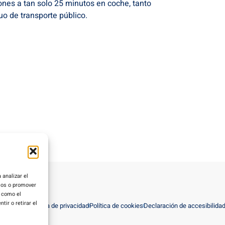
nes a tan solo 25 minutos en coche, tanto
o de transporte público.
 analizar el
rios o promover
s como el
ir o retirar el
viso Legal
Política de privacidad
Política de cookies
Declaración de accesibilida