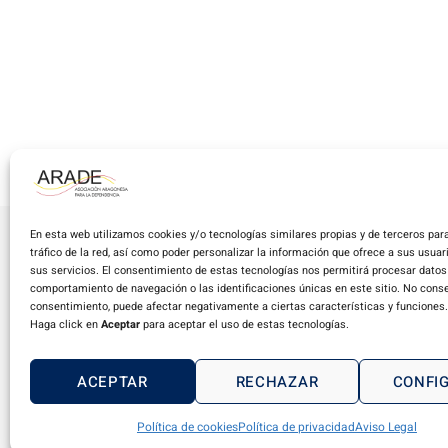
En esta web utilizamos cookies y/o tecnologías similares propias y de terceros para
tráfico de la red, así como poder personalizar la información que ofrece a sus usua
sus servicios. El consentimiento de estas tecnologías nos permitirá procesar dato
comportamiento de navegación o las identificaciones únicas en este sitio. No consent
A
consentimiento, puede afectar negativamente a ciertas características y funciones.
Haga click en
Aceptar
para aceptar el uso de estas tecnologías.
ACEPTAR
RECHAZAR
CONFI
Copyright © 2024 ARADE. Todos los derechos reservados.
Política de cookies
Política de privacidad
Aviso Legal