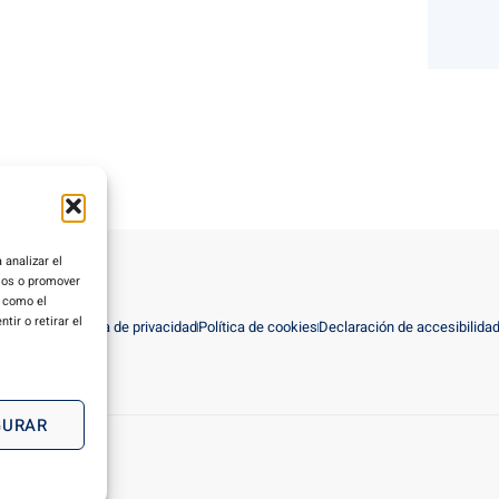
 analizar el
rios o promover
s como el
ir o retirar el
viso Legal
Política de privacidad
Política de cookies
Declaración de accesibilida
GURAR