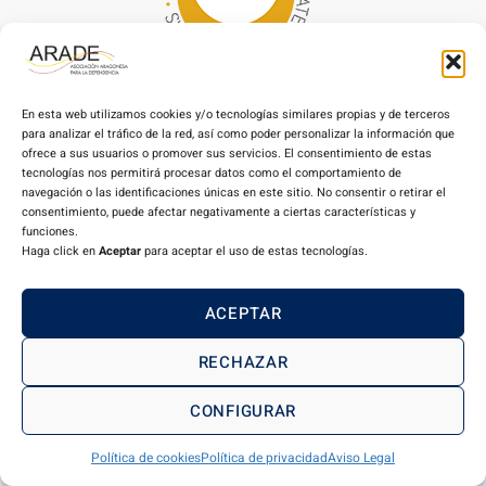
Miembro de CEAPs:
En esta web utilizamos cookies y/o tecnologías similares propias y de terceros
para analizar el tráfico de la red, así como poder personalizar la información que
ofrece a sus usuarios o promover sus servicios. El consentimiento de estas
Aviso Legal
Política de privacidad
Política de cookies
Declaración de accesibilidad
tecnologías nos permitirá procesar datos como el comportamiento de
navegación o las identificaciones únicas en este sitio. No consentir o retirar el
consentimiento, puede afectar negativamente a ciertas características y
Copyright © 2024 ARADE. Todos los derechos reservados.
funciones.
Desarrollo hecho con
por
Orix diseño web
Haga click en
Aceptar
para aceptar el uso de estas tecnologías.
ACEPTAR
RECHAZAR
CONFIGURAR
Política de cookies
Política de privacidad
Aviso Legal