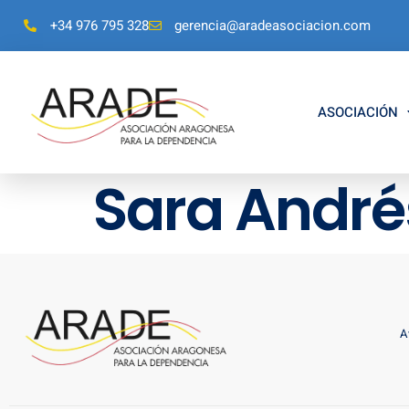
+34 976 795 328
gerencia@aradeasociacion.com
ASOCIACIÓN
Sara Andr
A