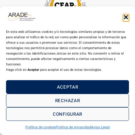
En esta web utilizamos cookies y/o tecnologías similares propias y de terceros
para analizar el tráfico de la red, así como poder personalizar la información que
Miembro de CEAPs:
ofrece a sus usuarios o promover sus servicios. El consentimiento de estas
tecnologías nos permitirá procesar datos como el comportamiento de
navegación o las identificaciones únicas en este sitio. No consentir o retirar el
Aviso Legal
Política de privacidad
Política de cookies
Declaración de accesibilidad
consentimiento, puede afectar negativamente a ciertas características y
funciones.
Haga click en
Aceptar
para aceptar el uso de estas tecnologías.
Copyright © 2024 ARADE. Todos los derechos reservados.
Desarrollo hecho con
por
Orix diseño web
ACEPTAR
RECHAZAR
CONFIGURAR
Política de cookies
Política de privacidad
Aviso Legal