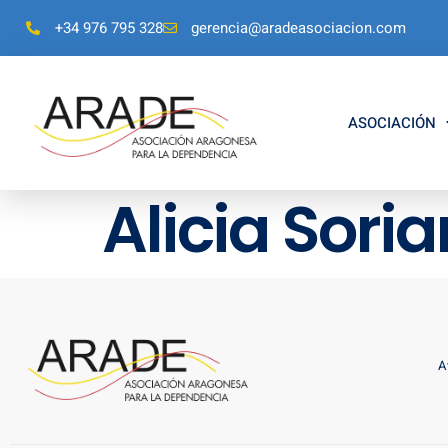
+34 976 795 328
gerencia@aradeasociacion.com
ASOCIACIÓN
Alicia Sori
A