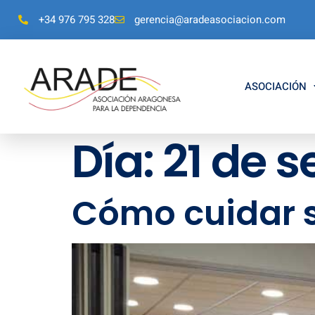
+34 976 795 328
gerencia@aradeasociacion.com
ASOCIACIÓN
Día:
21 de 
Cómo cuidar s